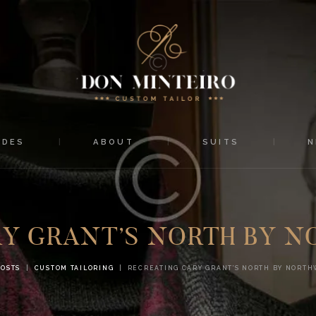
HOME
SHORTCODES
ABOUT
SUITS
ODES
ABOUT
SUITS
NEWS
CONTACTS
Y GRANT’S NORTH BY N
POSTS
CUSTOM TAILORING
RECREATING CARY GRANT’S NORTH BY NORTH