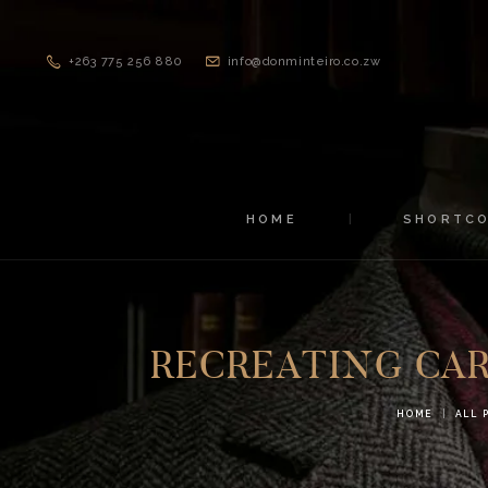
+263 775 256 880
info@donminteiro.co.zw
HOME
SHORTC
RECREATING CAR
HOME
ALL 